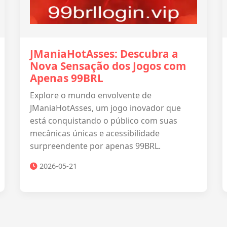
JManiaHotAsses: Descubra a
Nova Sensação dos Jogos com
Apenas 99BRL
Explore o mundo envolvente de
JManiaHotAsses, um jogo inovador que
está conquistando o público com suas
mecânicas únicas e acessibilidade
surpreendente por apenas 99BRL.
2026-05-21