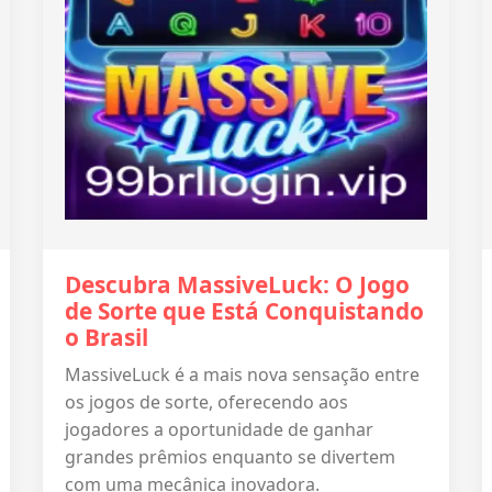
Descubra MassiveLuck: O Jogo
de Sorte que Está Conquistando
o Brasil
MassiveLuck é a mais nova sensação entre
os jogos de sorte, oferecendo aos
jogadores a oportunidade de ganhar
grandes prêmios enquanto se divertem
com uma mecânica inovadora.