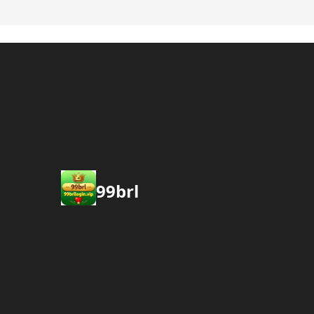
99brl