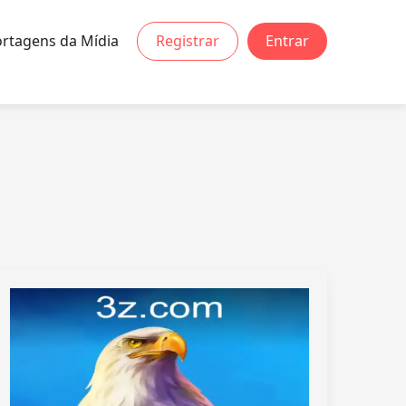
rtagens da Mídia
Registrar
Entrar