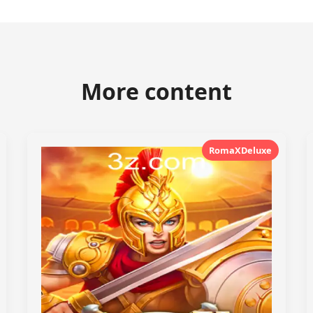
More content
RomaXDeluxe