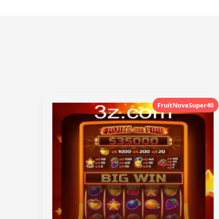
FruitNovaSuper40