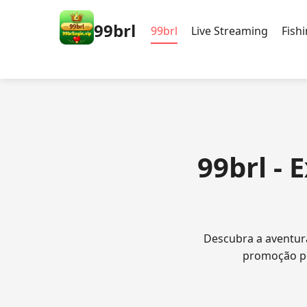
99brl
99brl
Live Streaming
Fish
99brl -
Descubra a aventura
promoção por