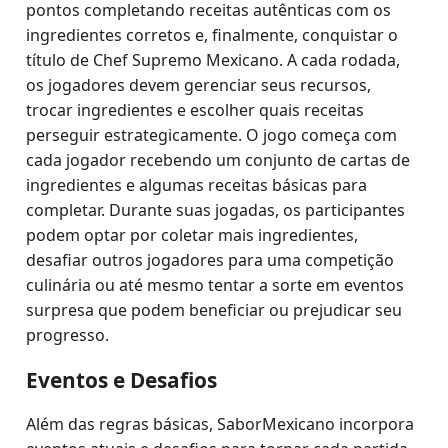
pontos completando receitas autênticas com os
ingredientes corretos e, finalmente, conquistar o
título de Chef Supremo Mexicano. A cada rodada,
os jogadores devem gerenciar seus recursos,
trocar ingredientes e escolher quais receitas
perseguir estrategicamente. O jogo começa com
cada jogador recebendo um conjunto de cartas de
ingredientes e algumas receitas básicas para
completar. Durante suas jogadas, os participantes
podem optar por coletar mais ingredientes,
desafiar outros jogadores para uma competição
culinária ou até mesmo tentar a sorte em eventos
surpresa que podem beneficiar ou prejudicar seu
progresso.
Eventos e Desafios
Além das regras básicas, SaborMexicano incorpora