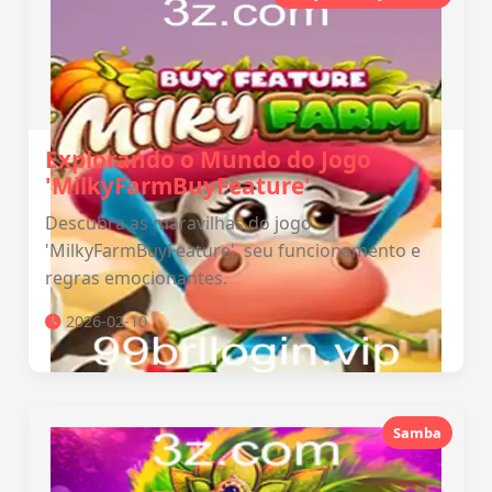
Explorando o Mundo do Jogo
'MilkyFarmBuyFeature'
Descubra as maravilhas do jogo
'MilkyFarmBuyFeature', seu funcionamento e
regras emocionantes.
2026-02-10
Samba