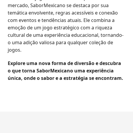
mercado, SaborMexicano se destaca por sua
temática envolvente, regras acessíveis e conexão
com eventos e tendências atuais. Ele combina a
emoção de um jogo estratégico com a riqueza
cultural de uma experiência educacional, tornando-
o uma adição valiosa para qualquer coleção de
jogos.
Explore uma nova forma de diversão e descubra
o que torna SaborMexicano uma experiência
única, onde o sabor e a estratégia se encontram.