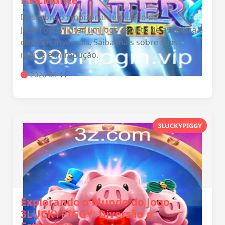
Fascinante
Descubra o emocionante mundo de
JackFrostsWinter, um jogo repleto de aventura e
desafios invernais. Saiba mais sobre suas
regras e introdução.
2026-03-11
3LUCKYPIGGY
Explorando o Mundo do Jogo
3LUCKYPIGGY: Diversão e