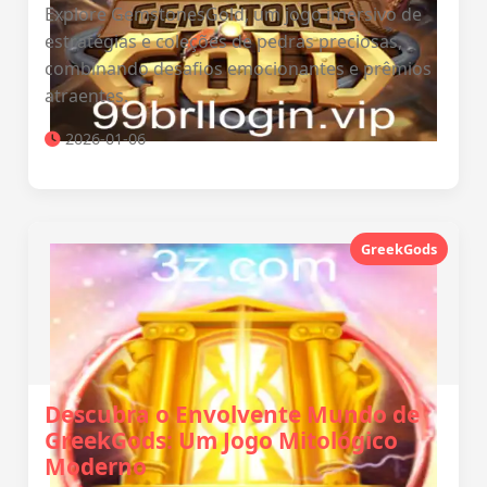
Explore GemstonesGold, um jogo imersivo de
estratégias e coleções de pedras preciosas,
combinando desafios emocionantes e prêmios
atraentes.
2026-01-06
GreekGods
Descubra o Envolvente Mundo de
GreekGods: Um Jogo Mitológico
Moderno