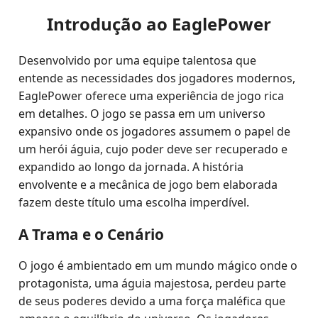
Introdução ao EaglePower
Desenvolvido por uma equipe talentosa que
entende as necessidades dos jogadores modernos,
EaglePower oferece uma experiência de jogo rica
em detalhes. O jogo se passa em um universo
expansivo onde os jogadores assumem o papel de
um herói águia, cujo poder deve ser recuperado e
expandido ao longo da jornada. A história
envolvente e a mecânica de jogo bem elaborada
fazem deste título uma escolha imperdível.
A Trama e o Cenário
O jogo é ambientado em um mundo mágico onde o
protagonista, uma águia majestosa, perdeu parte
de seus poderes devido a uma força maléfica que