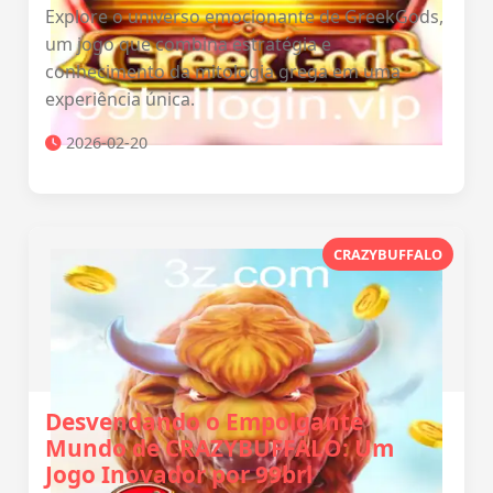
Explore o universo emocionante de GreekGods,
um jogo que combina estratégia e
conhecimento da mitologia grega em uma
experiência única.
2026-02-20
CRAZYBUFFALO
Desvendando o Empolgante
Mundo de CRAZYBUFFALO: Um
Jogo Inovador por 99brl