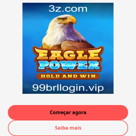
Começar agora
Saiba mais