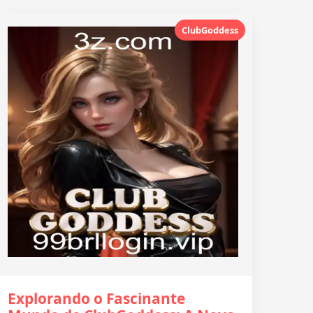
ClubGoddess
Explorando o Fascinante