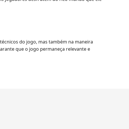
 técnicos do jogo, mas também na maneira
arante que o jogo permaneça relevante e