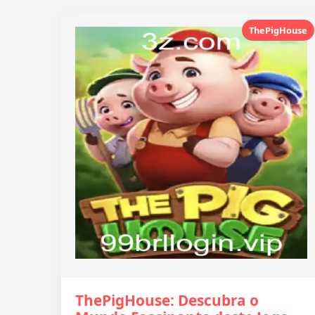
ThePigHouse
ThePigHouse: Descubra o