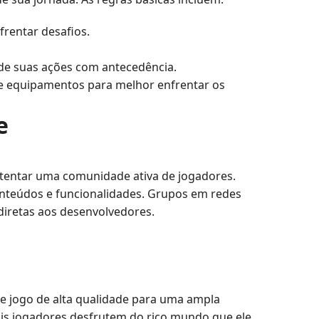
rentar desafios.
de suas ações com antecedência.
 e equipamentos para melhor enfrentar os
e
stentar uma comunidade ativa de jogadores.
conteúdos e funcionalidades. Grupos em redes
 diretas aos desenvolvedores.
e jogo de alta qualidade para uma ampla
ais jogadores desfrutem do rico mundo que ele