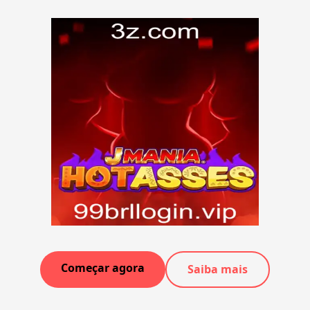
Começar agora
Saiba mais