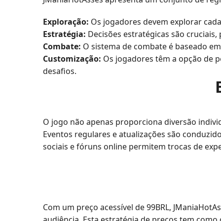
Exploração:
Os jogadores devem explorar cada 
Estratégia:
Decisões estratégicas são cruciais,
Combate:
O sistema de combate é baseado em 
Customização:
Os jogadores têm a opção de pe
desafios.
O jogo não apenas proporciona diversão indiv
Eventos regulares e atualizações são conduzid
sociais e fóruns online permitem trocas de exp
Com um preço acessível de 99BRL, JManiaHotAs
audiência. Esta estratégia de preços tem como