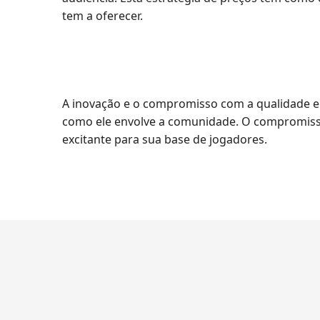
tem a oferecer.
A inovação e o compromisso com a qualidade e
como ele envolve a comunidade. O compromisso
excitante para sua base de jogadores.