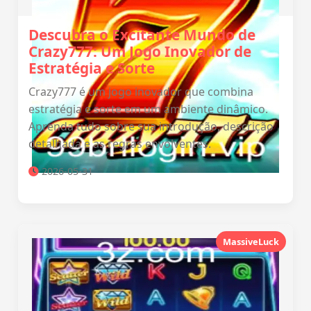
Descubra o Excitante Mundo de
Crazy777: Um Jogo Inovador de
Estratégia e Sorte
Crazy777 é um jogo inovador que combina
estratégia e sorte em um ambiente dinâmico.
Aprenda tudo sobre sua introdução, descrição
detalhada e as regras envolventes.
2026-05-31
MassiveLuck