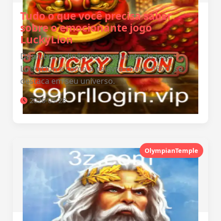
Tudo o que você precisa saber
sobre o emocionante jogo
LuckyLion
Descubra a dinâmica envolvente do jogo
LuckyLion e como a palavra-chave '99brl' se
destaca em seu universo.
2026-05-28
OlympianTemple