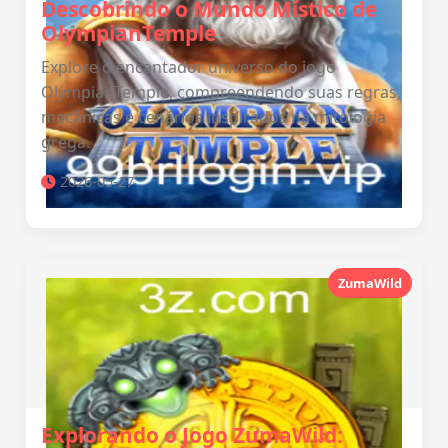
Descobrindo o Mundo Místico de
OlympianTemple
Explore o encantador universo do jogo
OlympianTemple, compreendendo suas regras,
mecânicas e cenários inspirados na mitologia
grega.
2026-05-27
ZumaWild
Explorando o Jogo ZumaWild: