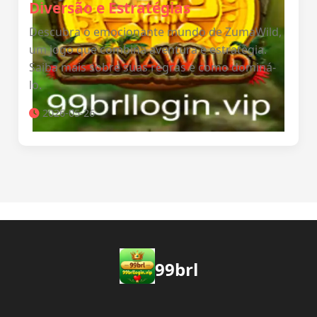
Diversão e Estratégias
Descubra o emocionante mundo de ZumaWild,
um jogo que combina aventura e estratégia.
Saiba mais sobre suas regras e como dominá-
lo.
2026-05-26
99brl