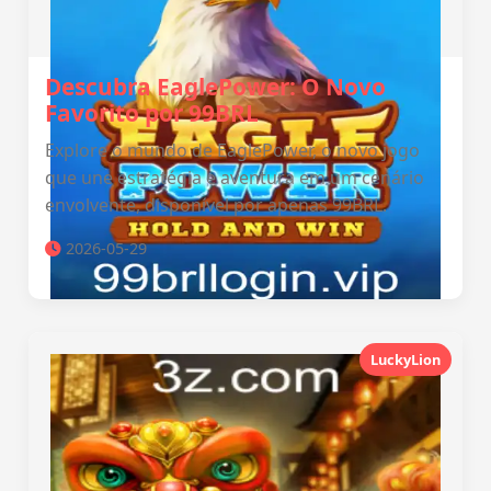
Descubra EaglePower: O Novo
Favorito por 99BRL
Explore o mundo de EaglePower, o novo jogo
que une estratégia e aventura em um cenário
envolvente, disponível por apenas 99BRL.
2026-05-29
LuckyLion