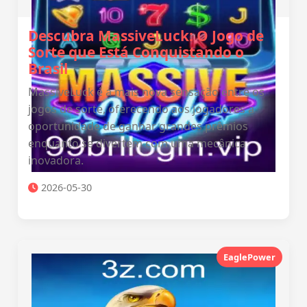
Descubra MassiveLuck: O Jogo de
Sorte que Está Conquistando o
Brasil
MassiveLuck é a mais nova sensação entre os
jogos de sorte, oferecendo aos jogadores a
oportunidade de ganhar grandes prêmios
enquanto se divertem com uma mecânica
inovadora.
2026-05-30
EaglePower