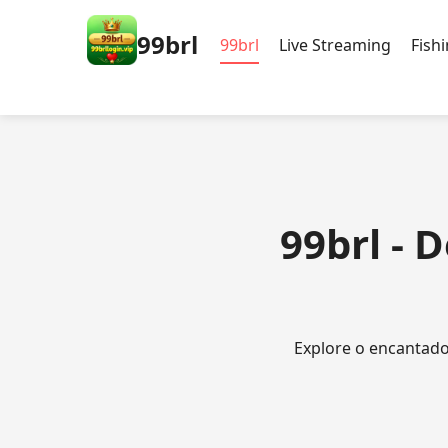
99brl
99brl
Live Streaming
Fish
99brl - 
Explore o encantad