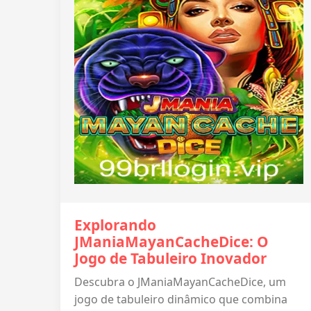
Explorando
JManiaMayanCacheDice: O
Jogo de Tabuleiro Inovador
Descubra o JManiaMayanCacheDice, um
jogo de tabuleiro dinâmico que combina