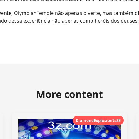
lvente, OlympianTemple não apenas diverte, mas também of
lado dessa experiência não apenas como heróis dos deuse
More content
DiamondExplosion7sSE