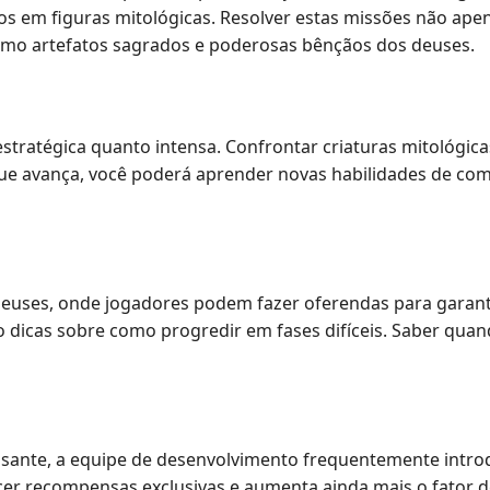
s em figuras mitológicas. Resolver estas missões não apen
omo artefatos sagrados e poderosas bênçãos dos deuses.
estratégica quanto intensa. Confrontar criaturas mitológ
ue avança, você poderá aprender novas habilidades de co
euses, onde jogadores podem fazer oferendas para garantir
dicas sobre como progredir em fases difíceis. Saber quand
ssante, a equipe de desenvolvimento frequentemente intro
ecer recompensas exclusivas e aumenta ainda mais o fator d