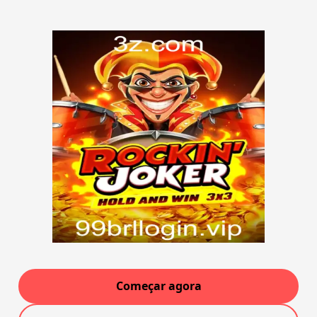
Começar agora