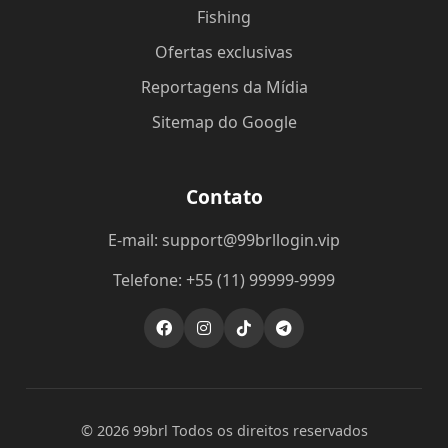
Fishing
Ofertas exclusivas
Reportagens da Mídia
Sitemap do Google
Contato
E-mail: support@99brllogin.vip
Telefone: +55 (11) 99999-9999
© 2026 99brl Todos os direitos reservados