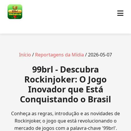
Início
/
Reportagens da Mídia
/ 2026-05-07
99brl - Descubra
Rockinjoker: O Jogo
Inovador que Está
Conquistando o Brasil
Conheça as regras, introdução e as novidades de
Rockinjoker, o jogo que está revolucionando o
mercado de jogos com a palavra-chave '99brl'.