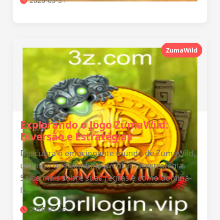
2026-03-31
ZumaWild
Explorando o Jogo ZumaWild:
Diversão e Estratégias
Descubra o emocionante mundo de ZumaWild,
um jogo que combina aventura e estratégia.
Saiba mais sobre suas regras e como dominá-
lo.
2026-05-26