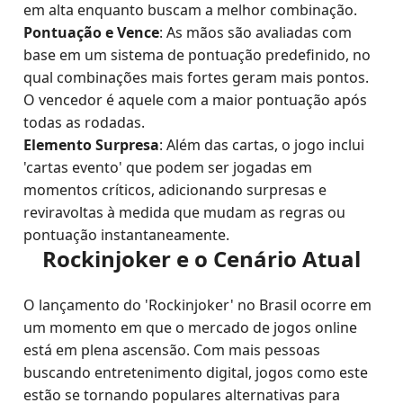
em alta enquanto buscam a melhor combinação.
Pontuação e Vence
: As mãos são avaliadas com
base em um sistema de pontuação predefinido, no
qual combinações mais fortes geram mais pontos.
O vencedor é aquele com a maior pontuação após
todas as rodadas.
Elemento Surpresa
: Além das cartas, o jogo inclui
'cartas evento' que podem ser jogadas em
momentos críticos, adicionando surpresas e
reviravoltas à medida que mudam as regras ou
pontuação instantaneamente.
Rockinjoker e o Cenário Atual
O lançamento do 'Rockinjoker' no Brasil ocorre em
um momento em que o mercado de jogos online
está em plena ascensão. Com mais pessoas
buscando entretenimento digital, jogos como este
estão se tornando populares alternativas para