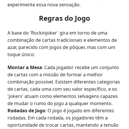
experimente essa nova sensação.
Regras do Jogo
A base do 'Rockinjoker' gira em torno de uma
combinação de cartas tradicionais e elementos de
azar, parecido com jogos de pôquer, mas com um
toque único:
Montar a Mesa
: Cada jogador recebe um conjunto
de cartas com a missão de formar a melhor
combinação possível. Existem diferentes categorias
de cartas, cada uma com seu valor específico, e os
'jokers' atuam como elementos selvagens capazes
de mudar o rumo do jogo a qualquer momento.
Rodadas de Jogo
: O jogo é jogado em diferentes
rodadas. Em cada rodada, os jogadores têm a
oportunidade de trocar cartas, mantendo a tensão