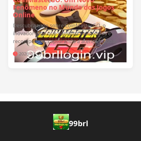
Fenômeno no Mundo dos Jogos
Online
Descubra tudo sobre CoinMasterGO, o
inovador jogo que combina estratégias e
recompensas, capturando a atenção global.
2026-03-07
99brl