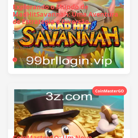
Explorando o Mundo de
MadHitSavannah: Uma Aventura
de Estratégia e Diversão
Descubra o fascinante jogo MadHitSavannah,
suas regras envolventes e como ele se destaca
no cenário atual dos jogos.
2026-03-16
CoinMasterGO
CoinMasterGO: Um Novo