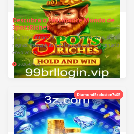
Descubra o Fascinante Mundo de
3potsRiches
Explore o intrigante jogo de 3potsRiches, suas
regras, mecânicas e estratégias em um cenário
envolvente.
2026-04-30
DiamondExplosion7sSE