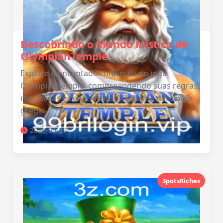
Descobrindo o Mundo Místico de
OlympianTemple
Explore o encantador universo do jogo
OlympianTemple, compreendendo suas regras,
mecânicas e cenários inspirados na mitologia
grega.
2026-05-27
3potsRiches