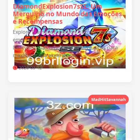
DiamondExplosion7sSE: Um
Mergulho no Mundo das Emoções
e Recompensas
Explore DiamondExplosion7sSE, um jogo
emocionante que combina estratégia e sorte.
Descubra suas regras, recursos e dicas para
maximizar sua experiência.
2026-03-12
MadHitSavannah