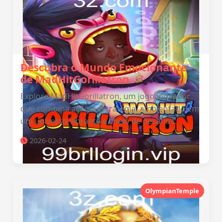
Descubra o Mundo Emocionante
de MadHitGorillatron
Explore MadHitGorillatron, um jogo inovador
que combina ação e estratégia, ambientado em
um universo vibrante e cheio de desafios.
2026-02-24
OlympianTemple