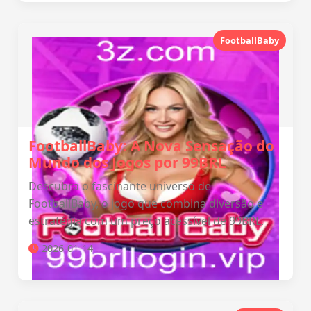
FootballBaby
FootballBaby: A Nova Sensação do
Mundo dos Jogos por 99BRL
Descubra o fascinante universo de
FootballBaby, o jogo que combina diversão e
estratégia com um preço acessível de 99BRL.
2026-01-14