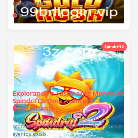
emocionantes.
2026-02-01
Spindrift2
Explorando o Fascinante Mundo de
Spindrift2: Uma Aventura
Emocionante
Descubra tudo sobre o jogo Spindrift2, suas
regras intrigantes e como ele se relaciona com
eventos atuais.