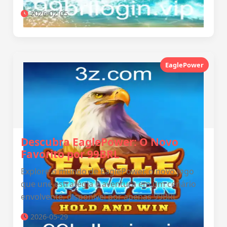
2026-02-05
EaglePower
Descubra EaglePower: O Novo
Favorito por 99BRL
Explore o mundo de EaglePower, o novo jogo
que une estratégia e aventura em um cenário
envolvente, disponível por apenas 99BRL.
2026-05-29