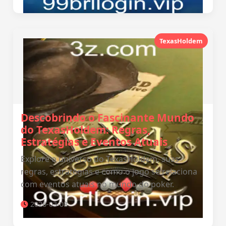
TexasHoldem
Descobrindo o Fascinante Mundo
do TexasHoldem: Regras,
Estratégias e Eventos Atuais
Explore o universo do TexasHoldem, suas
regras, estratégias e como o jogo se relaciona
com eventos atuais no mundo do poker.
2026-03-08