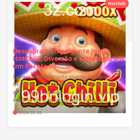
HotChilli
Descubra o Empolgante Jogo
HotChilli: Diversão e Estratégia em
um Pacote Só
Explore o emocionante mundo do jogo
HotChilli, compreendendo sua introdução e as
regras que o tornam uma escolha popular
entre os entusiastas de jogos de cartas.
2026-02-26