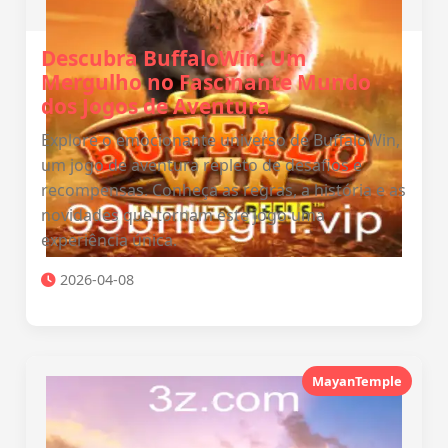
Descubra BuffaloWin: Um
Mergulho no Fascinante Mundo
dos Jogos de Aventura
Explore o emocionante universo de BuffaloWin,
um jogo de aventura repleto de desafios e
recompensas. Conheça as regras, a história e as
novidades que tornam este jogo uma
experiência única.
2026-04-08
MayanTemple