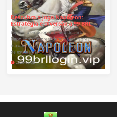
Descubra o Jogo Napoleon:
Estratégia e Diversão a 99 BRL
Explore o emocionante jogo de cartas
Napoleon, compreendendo suas regras,
introdução e popularidade no mundo dos jogos
de estratégia.
2026-02-02