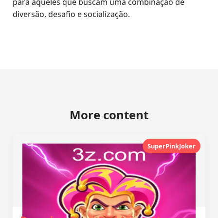
para aqueles que buscam uma combinação de
diversão, desafio e socialização.
More content
SuperPinkJoker