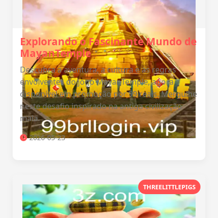
Explorando o Fascinante Mundo de
MayanTemple
Descubra a aventura, a cultura e as regras
envolventes do jogo MayanTemple, agora
disponível em promoção por 99 reais. Mergulhe
neste desafio inspirado na antiga civilização
maia.
2026-05-23
THREELITTLEPIGS