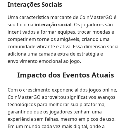
Interações Sociais
Uma característica marcante de CoinMasterGO é
seu foco na
interação social
. Os jogadores são
incentivados a formar equipes, trocar moedas e
competir em torneios amigáveis, criando uma
comunidade vibrante e ativa. Essa dimensão social
adiciona uma camada extra de estratégia e
envolvimento emocional ao jogo.
Impacto dos Eventos Atuais
Com o crescimento exponencial dos jogos online,
CoinMasterGO aproveitou significativos avanços
tecnológicos para melhorar sua plataforma,
garantindo que os jogadores tenham uma
experiência sem falhas, mesmo em picos de uso.
Em um mundo cada vez mais digital, onde a