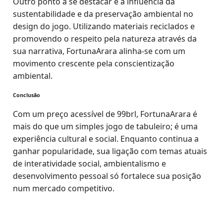
Outro ponto a se destacar é a influência da
sustentabilidade e da preservação ambiental no
design do jogo. Utilizando materiais reciclados e
promovendo o respeito pela natureza através da
sua narrativa, FortunaArara alinha-se com um
movimento crescente pela conscientização
ambiental.
Conclusão
Com um preço acessível de 99brl, FortunaArara é
mais do que um simples jogo de tabuleiro; é uma
experiência cultural e social. Enquanto continua a
ganhar popularidade, sua ligação com temas atuais
de interatividade social, ambientalismo e
desenvolvimento pessoal só fortalece sua posição
num mercado competitivo.