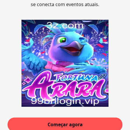
se conecta com eventos atuais.
Começar agora