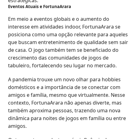
estratégicas.
Eventos Atuais e FortunaArara
Em meio a eventos globais e o aumento do
interesse em atividades indoor, FortunaArara se
posiciona como uma opção relevante para aqueles
que buscam entretenimento de qualidade sem sair
de casa. O jogo também tem se beneficiado do
crescimento das comunidades de jogos de
tabuleiro, fortalecendo seu lugar no mercado.
A pandemia trouxe um novo olhar para hobbies
domésticos e a importância de se conectar com
amigos e família, mesmo que virtualmente. Nesse
contexto, FortunaArara não apenas diverte, mas
também aproxima pessoas, trazendo uma nova
dinâmica para noites de jogos em família ou entre
amigos.