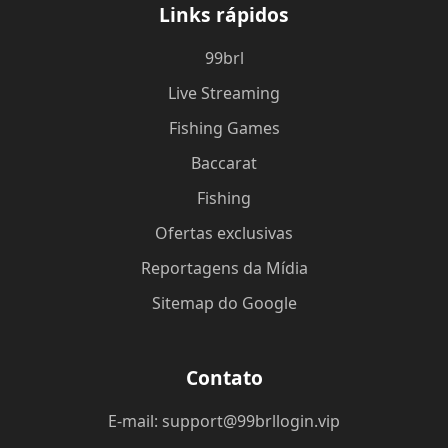
Links rápidos
99brl
Live Streaming
Fishing Games
Baccarat
Fishing
Ofertas exclusivas
Reportagens da Mídia
Sitemap do Google
Contato
E-mail: support@99brllogin.vip