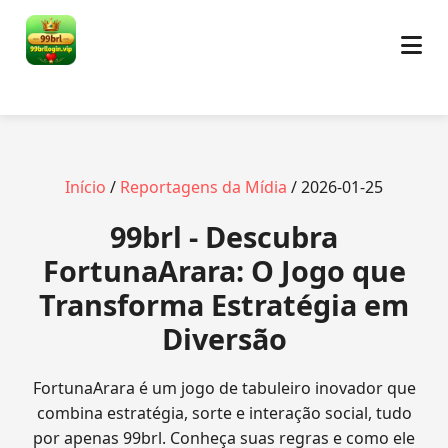
Início
/
Reportagens da Mídia
/ 2026-01-25
99brl - Descubra
FortunaArara: O Jogo que
Transforma Estratégia em
Diversão
FortunaArara é um jogo de tabuleiro inovador que
combina estratégia, sorte e interação social, tudo
por apenas 99brl. Conheça suas regras e como ele