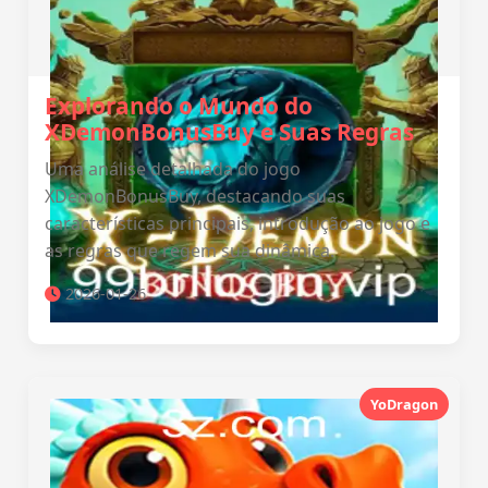
Explorando o Mundo do
XDemonBonusBuy e Suas Regras
Uma análise detalhada do jogo
XDemonBonusBuy, destacando suas
características principais, introdução ao jogo e
as regras que regem sua dinâmica.
2026-01-26
YoDragon