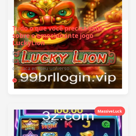
Tudo o que você precisa saber
sobre o emocionante jogo
LuckyLion
Descubra a dinâmica envolvente do jogo
LuckyLion e como a palavra-chave '99brl' se
destaca em seu universo.
2026-05-28
MassiveLuck