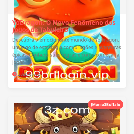
YoDragon: O Novo Fenômeno dos
Jogos de Tabuleiro
Descubra o emocionante mundo de YoDragon,
um jogo de estratégia com dragões e aventuras
épicas. Conheça suas regras e como começar a
jogar.
2026-05-02
JMania3Buffalo