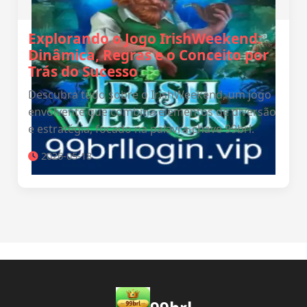
Explorando o Jogo IrishWeekend:
Dinâmica, Regras e o Conceito por
Trás do Sucesso
Descubra tudo sobre o IrishWeekend, um jogo
envolvente que combina elementos de diversão
e estratégia, focado na palavra-chave 99brl.
2026-05-18