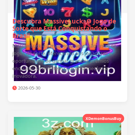
Descubra MassiveLuck: O Jogo de
Sorte que Está Conquistando o
Brasil
MassiveLuck é a mais nova sensação entre os
jogos de sorte, oferecendo aos jogadores a
oportunidade de ganhar grandes prêmios
enquanto se divertem com uma mecânica
inovadora.
2026-05-30
XDemonBonusBuy