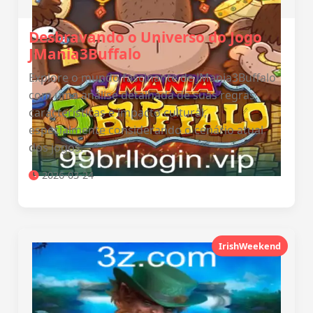
Desbravando o Universo do Jogo
JMania3Buffalo
Explore o mundo fascinante de JMania3Buffalo
com uma análise detalhada de suas regras,
características e impacto cultural,
especialmente considerando o cenário atual
dos jogos.
2026-03-24
IrishWeekend