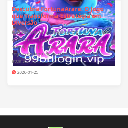
Descubra FortunaArara: O Jogo
que Transforma Estratégia em
Diversão
FortunaArara é um jogo de tabuleiro inovador
que combina estratégia, sorte e interação
social, tudo por apenas 99brl. Conheça suas
regras e como ele se conecta com eventos
atuais.
2026-01-25