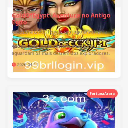
GoldOfEgypt: Aventura no Antigo
Egito
Descubra GoldOfEgypt, um jogo envolvente
ambientado no deslumbrante cenário do
Antigo Egito, onde mistério e tesouros
aguardam os mais destemidos exploradores.
2026-04-11
FortunaArara