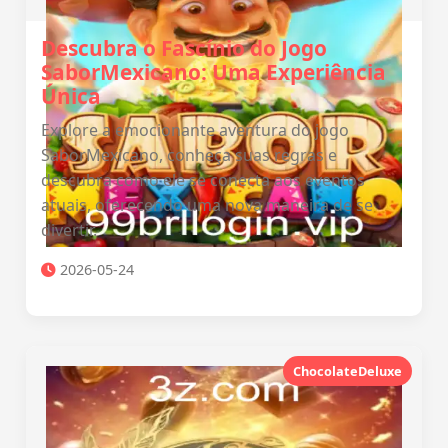
Descubra o Fascínio do Jogo
SaborMexicano: Uma Experiência
Única
Explore a emocionante aventura do jogo
SaborMexicano, conheça suas regras e
descubra como ele se conecta aos eventos
atuais, oferecendo uma nova maneira de se
divertir.
2026-05-24
ChocolateDeluxe