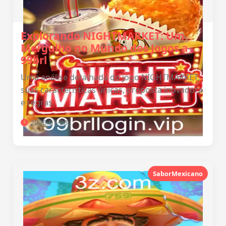
Explorando NIGHTMARKET: Um
Mergulho no Mundo dos Jogos a
99brl
Uma análise detalhada do jogo NIGHTMARKET,
suas características únicas, proposta inovadora
e regras.
2026-01-03
SaborMexicano