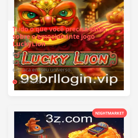
Tudo o que você precisa saber
sobre o emocionante jogo
LuckyLion
Descubra a dinâmica envolvente do jogo
LuckyLion e como a palavra-chave '99brl' se
destaca em seu universo.
2026-05-28
NIGHTMARKET