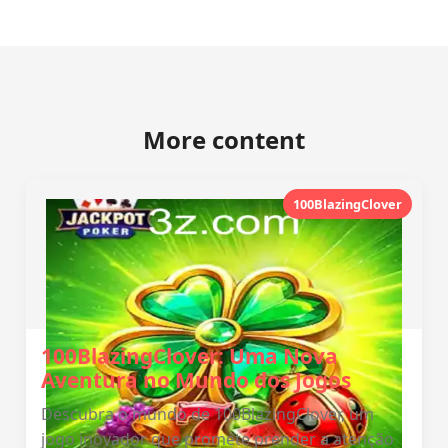
More content
100BlazingClover
100BlazingClover: Uma Nova
Aventura no Mundo dos Jogos
Descubra o mundo de 100BlazingClover, um
jogo inovador que promete prender a atenção