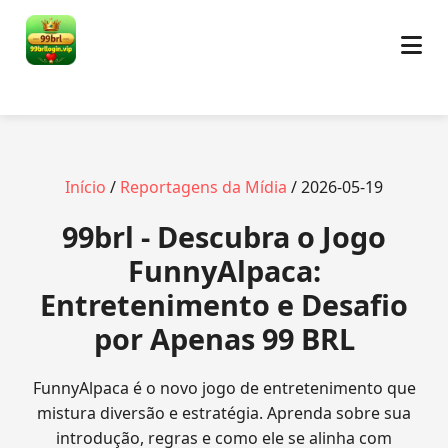
Início
/
Reportagens da Mídia
/ 2026-05-19
99brl - Descubra o Jogo
FunnyAlpaca:
Entretenimento e Desafio
por Apenas 99 BRL
FunnyAlpaca é o novo jogo de entretenimento que
mistura diversão e estratégia. Aprenda sobre sua
introdução, regras e como ele se alinha com