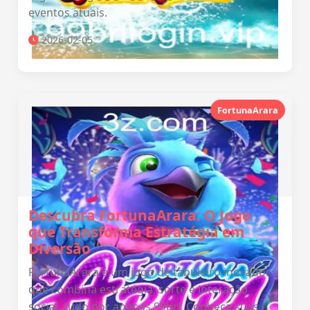
eventos atuais.
2026-02-05
FortunaArara
Descubra FortunaArara: O Jogo
que Transforma Estratégia em
Diversão
FortunaArara é um jogo de tabuleiro inovador
que combina estratégia, sorte e interação
social, tudo por apenas 99brl. Conheça suas