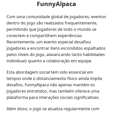
FunnyAlpaca
Com uma comunidade global de jogadores, eventos
dentro do jogo são realizados frequentemente,
permitindo que jogadores de todo o mundo se
conectem e compartilhem experiências.
Recentemente, um evento especial desafiou
jogadores a encontrar itens escondidos espalhados
pelos níveis do jogo, alavancando tanto habilidades
individuais quanto a colaboração em equipe.
Esta abordagem social tem sido essencial em
tempos onde o distanciamento físico ainda impõe
desafios. FunnyAlpaca não apenas mantém os
jogadores entretidos, mas também oferece uma
plataforma para interações sociais significativas.
Além disso, o jogo se atualiza regularmente com