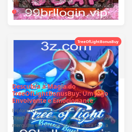
únicos e regras dinâmicas.
2026-02-19
TreeOfLightBonusBuy
Descubra a Magia do
TreeOfLightBonusBuy: Um Jogo
Envolvente e Emocionante
Explore o fascinante mundo do jogo
TreeOfLightBonusBuy, conheça suas regras e
mergulhe em uma experiência única com a