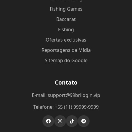
Fishing Games
Baccarat
Fishing
Ofertas exclusivas
Reportagens da Mídia
Sitemap do Google
Contato
E-mail: support@99brllogin.vip
Telefone: +55 (11) 99999-9999