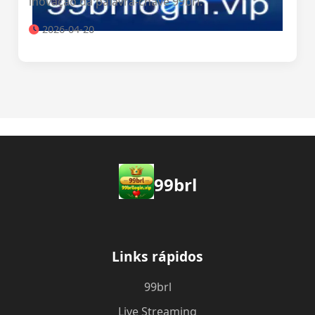
inovação da palavra-chave 99brl.
2026-04-20
99brl
Links rápidos
99brl
Live Streaming