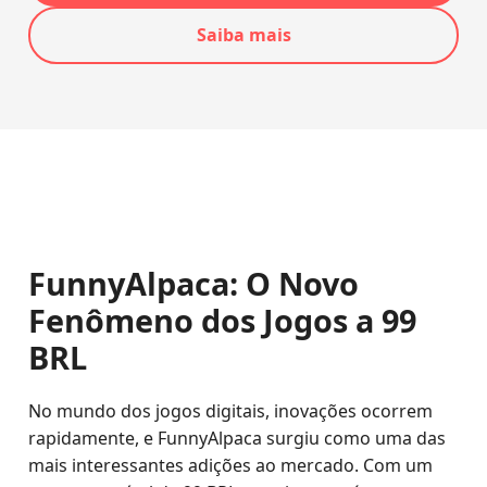
Saiba mais
FunnyAlpaca: O Novo
Fenômeno dos Jogos a 99
BRL
No mundo dos jogos digitais, inovações ocorrem
rapidamente, e FunnyAlpaca surgiu como uma das
mais interessantes adições ao mercado. Com um