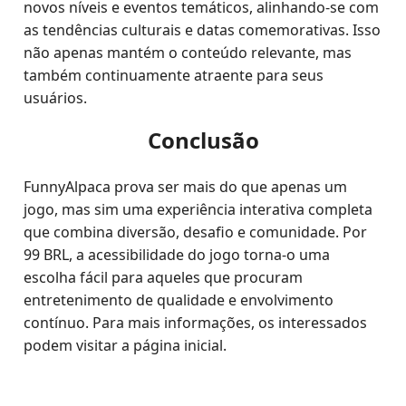
novos níveis e eventos temáticos, alinhando-se com
as tendências culturais e datas comemorativas. Isso
não apenas mantém o conteúdo relevante, mas
também continuamente atraente para seus
usuários.
Conclusão
FunnyAlpaca prova ser mais do que apenas um
jogo, mas sim uma experiência interativa completa
que combina diversão, desafio e comunidade. Por
99 BRL, a acessibilidade do jogo torna-o uma
escolha fácil para aqueles que procuram
entretenimento de qualidade e envolvimento
contínuo. Para mais informações, os interessados
podem visitar a página inicial.