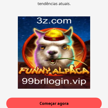
tendências atuais.
Começar agora