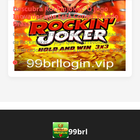
Descubra Rockinjoker: O Jogo
Inovador que Está Conquistando o
Brasil
Conheça as regras, introdução e as novidades
de Rockinjoker, o jogo que está revolucionando
o mercado de jogos com a palavra-chave '99brl'.
2026-05-07
99brl