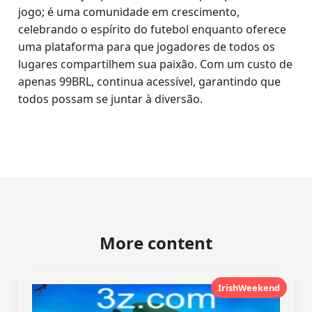
jogo; é uma comunidade em crescimento,
celebrando o espírito do futebol enquanto oferece
uma plataforma para que jogadores de todos os
lugares compartilhem sua paixão. Com um custo de
apenas 99BRL, continua acessível, garantindo que
todos possam se juntar à diversão.
More content
IrishWeekend