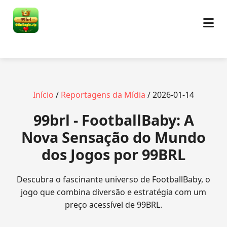
Início
/
Reportagens da Mídia
/ 2026-01-14
99brl - FootballBaby: A
Nova Sensação do Mundo
dos Jogos por 99BRL
Descubra o fascinante universo de FootballBaby, o
jogo que combina diversão e estratégia com um
preço acessível de 99BRL.