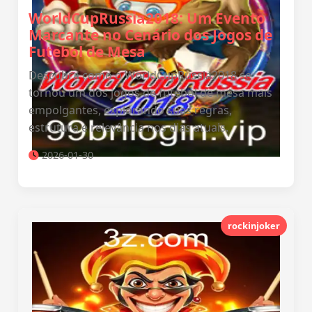
WorldCupRussia2018: Um Evento
Marcante no Cenário dos Jogos de
Futebol de Mesa
Descubra como o WorldCupRussia2018 se
tornou um dos jogos de futebol de mesa mais
empolgantes, explorando suas regras,
estrutura e relevância nos dias atuais.
2026-01-30
rockinjoker