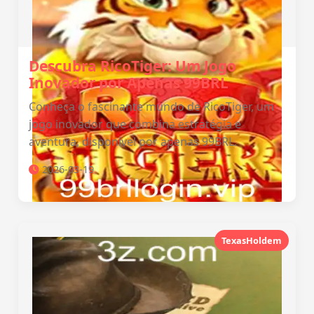
Descubra RicoTiger: Um Jogo
Inovador por Apenas 99BRL
Conheça o fascinante mundo de RicoTiger, um
jogo inovador que combina estratégia e
aventura, disponível por apenas 99BRL.
2026-03-19
TexasHoldem