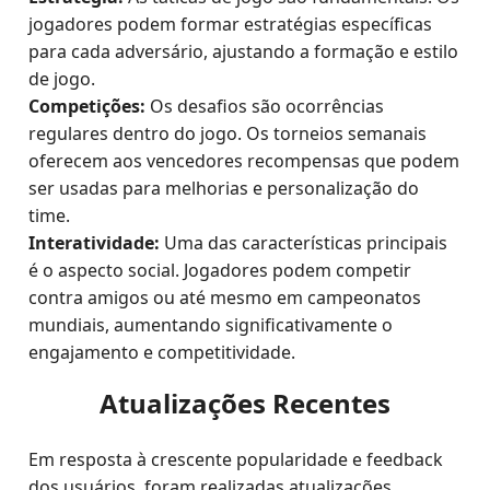
jogadores podem formar estratégias específicas
para cada adversário, ajustando a formação e estilo
de jogo.
Competições:
Os desafios são ocorrências
regulares dentro do jogo. Os torneios semanais
oferecem aos vencedores recompensas que podem
ser usadas para melhorias e personalização do
time.
Interatividade:
Uma das características principais
é o aspecto social. Jogadores podem competir
contra amigos ou até mesmo em campeonatos
mundiais, aumentando significativamente o
engajamento e competitividade.
Atualizações Recentes
Em resposta à crescente popularidade e feedback
dos usuários, foram realizadas atualizações