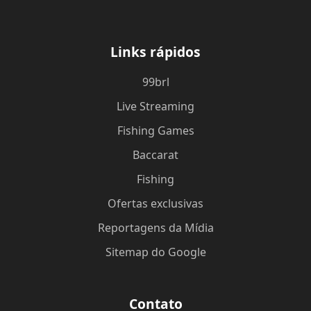
Links rápidos
99brl
Live Streaming
Fishing Games
Baccarat
Fishing
Ofertas exclusivas
Reportagens da Mídia
Sitemap do Google
Contato