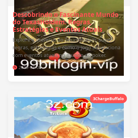
Descobrindo o Fascinante Mundo
do TexasHoldem: Regras,
Estratégias e Eventos Atuais
Explore o universo do TexasHoldem, suas
regras, estratégias e como o jogo se relaciona
com eventos atuais no mundo do poker.
2026-03-08
3ChargeBuffalo