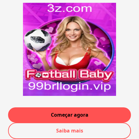
Começar agora
Saiba mais