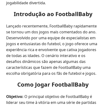
jogabilidade divertida.
Introdução ao FootballBaby
Lançado recentemente, FootballBaby rapidamente
se tornou um dos jogos mais comentados do ano.
Desenvolvido por uma equipe de especialistas em
jogos e entusiastas do futebol, o jogo oferece uma
experiência rica e envolvente que cativa jogadores
de todas as idades. O cenário interativo e os
desafios dinâmicos são apenas algumas das
características que fazem de FootballBaby uma
escolha obrigatória para os fãs de futebol e jogos.
Como Jogar FootballBaby
Objetivo:
O principal objetivo de FootballBaby é
liderar seu time à vitória em uma série de partidas