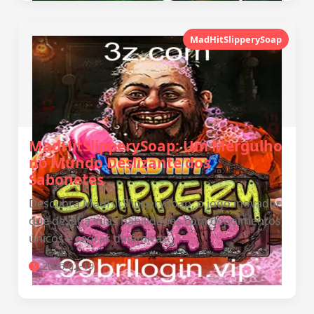
MadHitSlipperySoap
MadHitSlipperySoap: Um Mergulho
no Mundo Deslizante dos
Sabonetes
Descubra MadHitSlipperySoap, o jogo inovador
que desafia suas habilidades com depoimentos
únicos e regras dinâmicas.
2026-02-19