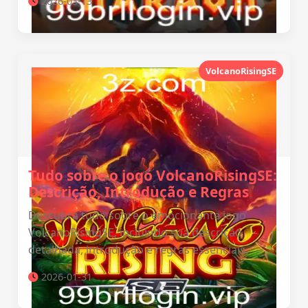
2026-03-13
VolcanoRisingSE
Tudo sobre o jogo VolcanoRisingSE:
Descrição, Introdução e Regras
Descubra tudo sobre o emocionante jogo
VolcanoRisingSE, incluindo sua descrição
detalhada, introdução e regras essenciais.
2026-01-31