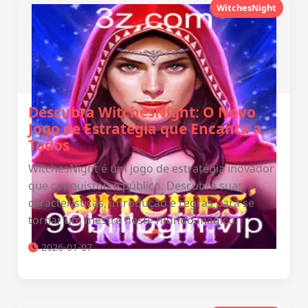
WitchesNight
Descubra WitchesNight: O Novo
Jogo de Estratégia que Encanta a
Todos
WitchesNight é um jogo de estratégia inovador
que conquistou o público. Descubra suas
características, introdução e regras para se
tornar um mestre neste mundo mágico.
2026-01-07