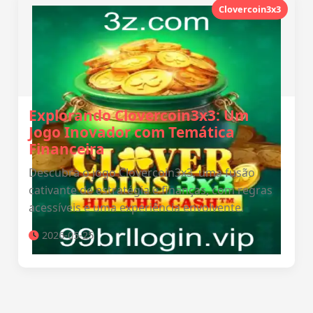
Clovercoin3x3
Explorando Clovercoin3x3: Um
Jogo Inovador com Temática
Financeira
Descubra o jogo Clovercoin3x3, uma fusão
cativante de estratégia e finanças, com regras
acessíveis e uma experiência envolvente.
2026-05-25