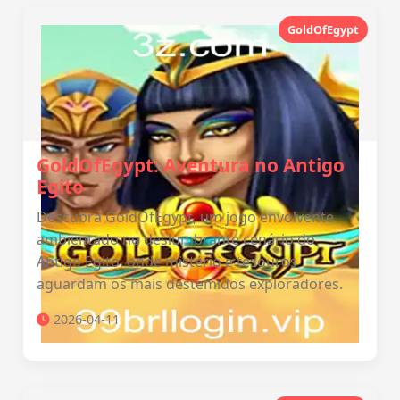
GoldOfEgypt
GoldOfEgypt: Aventura no Antigo
Egito
Descubra GoldOfEgypt, um jogo envolvente
ambientado no deslumbrante cenário do
Antigo Egito, onde mistério e tesouros
aguardam os mais destemidos exploradores.
2026-04-11