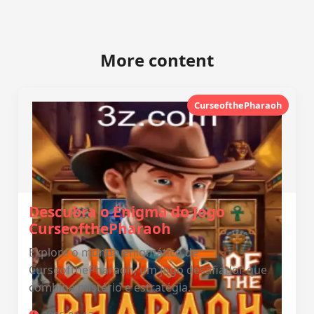
More content
CurseofthePharaoh
Descubra o Enigma do Jogo
CurseofthePharaoh
Explore o mundo enigmático de
CurseofthePharaoh, um jogo desafiador que
combina mistério e estratégia.