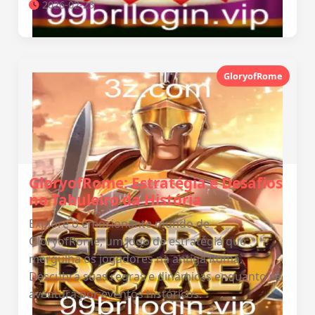
2026-02-23
GloryofRome
GloryofRome: Estratégia e Desafios
no Tabuleiro da História
Explore o emocionante mundo de
GloryofRome, um jogo de estratégia que
mergulha os jogadores na antiga Roma.
Descubra suas regras e dinâmicas enquanto se
aventura por eventos históricos.