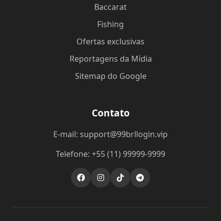
Baccarat
Fishing
Ofertas exclusivas
Reportagens da Mídia
Sitemap do Google
Contato
E-mail: support@99brllogin.vip
Telefone: +55 (11) 99999-9999