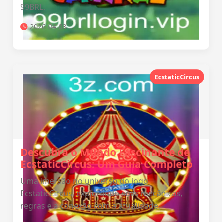
99BRL.
2026-04-03
EcstaticCircus
Descubra o Mundo Fascinante de
EcstaticCircus: Um Guia Completo
Uma imersão no universo do jogo
EcstaticCircus, explorando suas mecânicas,
regras e a conexão com a atualidade.