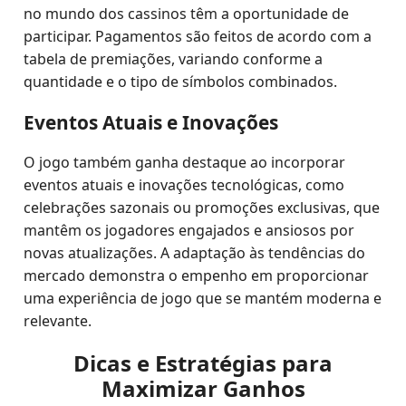
no mundo dos cassinos têm a oportunidade de
participar. Pagamentos são feitos de acordo com a
tabela de premiações, variando conforme a
quantidade e o tipo de símbolos combinados.
Eventos Atuais e Inovações
O jogo também ganha destaque ao incorporar
eventos atuais e inovações tecnológicas, como
celebrações sazonais ou promoções exclusivas, que
mantêm os jogadores engajados e ansiosos por
novas atualizações. A adaptação às tendências do
mercado demonstra o empenho em proporcionar
uma experiência de jogo que se mantém moderna e
relevante.
Dicas e Estratégias para
Maximizar Ganhos